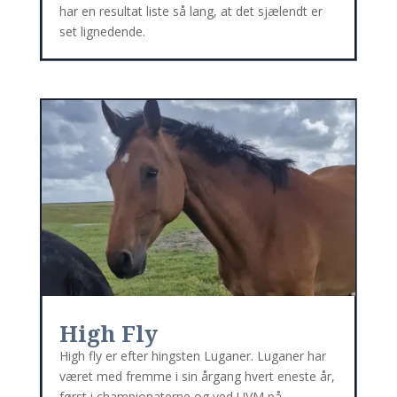
har en resultat liste så lang, at det sjælendt er
set lignedende.
High Fly
High fly er efter hingsten Luganer. Luganer har
været med fremme i sin årgang hvert eneste år,
først i championaterne og ved UVM på