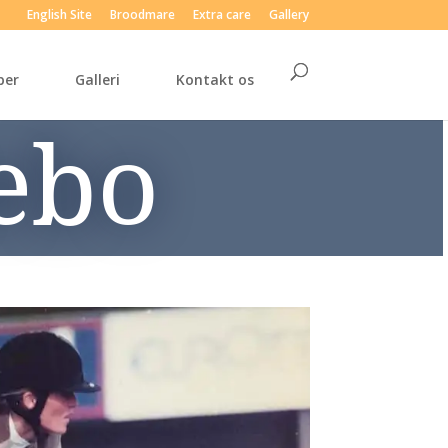
English Site
Broodmare
Extra care
Gallery
per
Galleri
Kontakt os
ebo