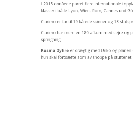
I 2015 opnåede parret flere internationale toppl
klasser i både Lyon, Wien, Rom, Cannes und Gö
Clarimo er far til 19 kårede sønner og 13 stat
Clarimo har mere en 180 afkom med sejre og pla
springning.
Rosina Dyhre
er drægtig med Uriko og planen er
hun skal fortsætte som avlshoppe på stutteriet.