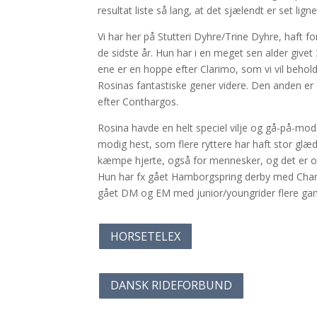
resultat liste så lang, at det sjælendt er set lig
Vi har her på Stutteri Dyhre/Trine Dyhre, haft 
de sidste år. Hun har i en meget sen alder givet 
ene er en hoppe efter Clarimo, som vi vil behold
Rosinas fantastiske gener videre. Den anden er e
efter Conthargos.
Rosina havde en helt speciel vilje og gå-på-mod.
modig hest, som flere ryttere har haft stor glæ
kæmpe hjerte, også for mennesker, og det er ogs
Hun har fx gået Hamborgspring derby med Char
gået DM og EM med junior/youngrider flere ga
HORSETELEX
DANSK RIDEFORBUND