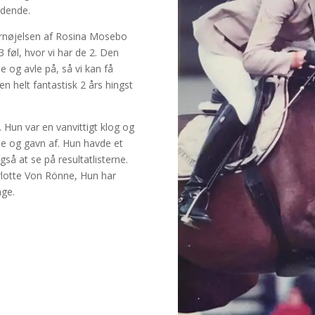
nedende.
fornøjelsen af Rosina Mosebo
3 føl, hvor vi har de 2. Den
e og avle på, så vi kan få
n helt fantastisk 2 års hingst
 Hun var en vanvittigt klog og
de og gavn af. Hun havde et
å at se på resultatlisterne.
lotte Von Rönne, Hun har
nge.