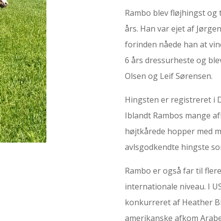
Rambo blev fløjhingst og 
års. Han var ejet af Jørgen
forinden nåede han at vin
6 års dressurheste og ble
Olsen og Leif Sørensen.
Hingsten er registreret 
Iblandt Rambos mange af
højtkårede hopper med me
avlsgodkendte hingste s
Rambo er også far til fler
internationale niveau. I
konkurreret af Heather Bl
amerikanske afkom Arabell