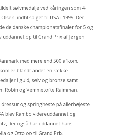
tildelt sølvmedalje ved kåringen som 4-
 Olsen, indtil salget til USA i 1999. Der
de de danske championatsfinaler for 5 og
v uddannet op til Grand Prix af Jørgen
i Danmark med mere end 500 afkom.
kom er blandt andet en række
daljer i guld, sølv og bronze samt
om Robin og Vemmetofte Raimman.
e dressur og springheste på allerhøjeste
 USA blev Rambo videreuddannet og
itz, der også har uddannet hans
a og Otto op til Grand Prix.