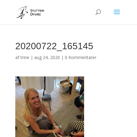
20200722_165145
af
trine
|
aug 24, 2020
|
0 Kommentarer