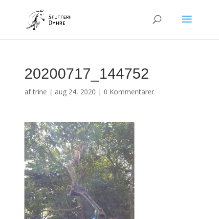
20200717_144752
af
trine
|
aug 24, 2020
|
0 Kommentarer